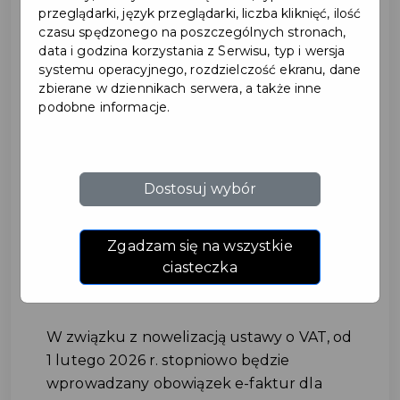
przeglądarki, język przeglądarki, liczba kliknięć, ilość
czasu spędzonego na poszczególnych stronach,
data i godzina korzystania z Serwisu, typ i wersja
systemu operacyjnego, rozdzielczość ekranu, dane
zbierane w dziennikach serwera, a także inne
podobne informacje.
Pomorska KAS kontynuuje
Dostosuj wybór
szkolenia z KSeF
#SZKOLENIA
Zgadzam się na wszystkie
ciasteczka
#URZĄDSKARBOWY
W związku z nowelizacją ustawy o VAT, od
1 lutego 2026 r. stopniowo będzie
wprowadzany obowiązek e-faktur dla