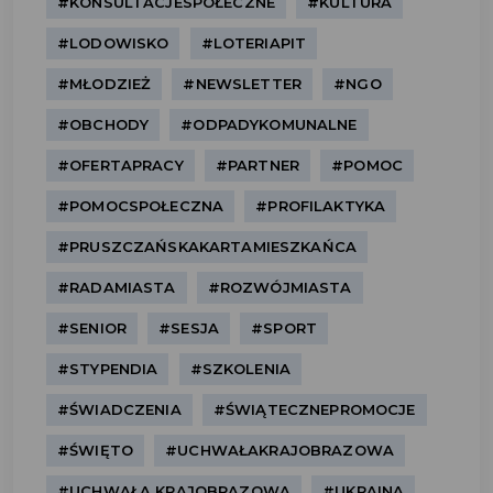
#KONSULTACJESPOŁECZNE
#KULTURA
#LODOWISKO
#LOTERIAPIT
#MŁODZIEŻ
#NEWSLETTER
#NGO
#OBCHODY
#ODPADYKOMUNALNE
#OFERTAPRACY
#PARTNER
#POMOC
#POMOCSPOŁECZNA
#PROFILAKTYKA
#PRUSZCZAŃSKAKARTAMIESZKAŃCA
#RADAMIASTA
#ROZWÓJMIASTA
#SENIOR
#SESJA
#SPORT
#STYPENDIA
#SZKOLENIA
#ŚWIADCZENIA
#ŚWIĄTECZNEPROMOCJE
#ŚWIĘTO
#UCHWAŁAKRAJOBRAZOWA
#UCHWAŁA KRAJOBRAZOWA
#UKRAINA