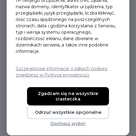
IP twojego urządzenia, adres URL żądania,
nazwa domeny, identyfikator urządzenia, typ
przeglądarki, język przeglądarki, liczba kliknięć,
ilość czasu spędzonego na poszczególnych
stronach, data i godzina korzystania z Serwisu,
typ i wersja systemu operacyjnego,
rozdzielczość ekranu, dane zbierane w
dziennikach serwera, a także inne podobne
informacje.
Ruszył konkurs na
najpiękniejszą posesję
Szczegółowe informacje o plikach cookies
znajdziesz w Polityce prywatności
i najpiękniejszy balkon
#KONKURS
Zgadzam się na wszystkie
ciasteczka
Ruszył konkurs "Najpiękniejsza posesja,
Odrzuć wszystkie opcjonalne
najpiękniejszy balkon Pruszcza
Dostosuj wybór
Gdańskiego w 2026 roku". To doskonała
okazja, aby pochwalić się swoim