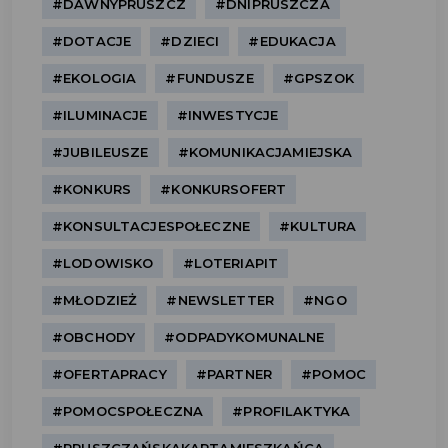
#DAWNYPRUSZCZ
#DNIPRUSZCZA
#DOTACJE
#DZIECI
#EDUKACJA
#EKOLOGIA
#FUNDUSZE
#GPSZOK
#ILUMINACJE
#INWESTYCJE
#JUBILEUSZE
#KOMUNIKACJAMIEJSKA
#KONKURS
#KONKURSOFERT
#KONSULTACJESPOŁECZNE
#KULTURA
#LODOWISKO
#LOTERIAPIT
#MŁODZIEŻ
#NEWSLETTER
#NGO
#OBCHODY
#ODPADYKOMUNALNE
#OFERTAPRACY
#PARTNER
#POMOC
#POMOCSPOŁECZNA
#PROFILAKTYKA