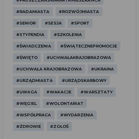
#PRUSZCZAŃSKAKARTAMIESZKAŃCA
#RADAMIASTA
#ROZWÓJMIASTA
#SENIOR
#SESJA
#SPORT
#STYPENDIA
#SZKOLENIA
#ŚWIADCZENIA
#ŚWIĄTECZNEPROMOCJE
#ŚWIĘTO
#UCHWAŁAKRAJOBRAZOWA
#UCHWAŁA KRAJOBRAZOWA
#UKRAINA
#URZĄDMIASTA
#URZĄDSKARBOWY
#UWAGA
#WAKACJE
#WARSZTATY
#WĘGIEL
#WOLONTARIAT
#WSPÓŁPRACA
#WYDARZENIA
#ZDROWIE
#ZGŁOŚ