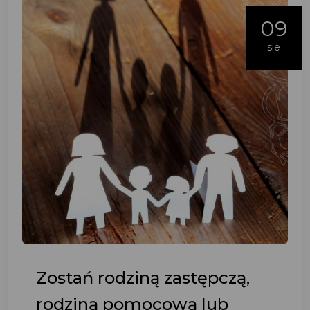
09
sie
Zostań rodziną zastępczą,
rodziną pomocową lub