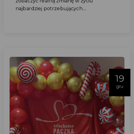
zobaczyć realną zmianę w życiu
najbardziej potrzebujących....
19
gru