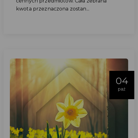
cennych przedmiotów. Cała zebrana
kwota przeznaczona zostan...
04
paź