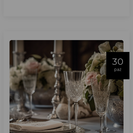
30
paź