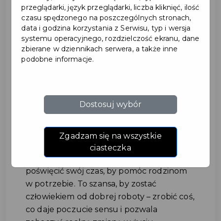
przeglądarki, język przeglądarki, liczba kliknięć, ilość
czasu spędzonego na poszczególnych stronach,
data i godzina korzystania z Serwisu, typ i wersja
systemu operacyjnego, rozdzielczość ekranu, dane
zbierane w dziennikach serwera, a także inne
podobne informacje.
Szlachetna Paczka szuka
Dostosuj wybór
lokalnych wolontariuszy
#POMOC
Zgadzam się na wszystkie
ciasteczka
Szlachetna Paczka szuka osób gotowych
poświęcić swój czas, by pomóc rodzinom
w potrzebie. To szansa, by zostać
człowiekiem od dobrej roboty – zrobić coś,
co daje poczucie sensu i pozwala