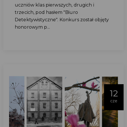
uczniów klas pierwszych, drugich i
trzecich, pod hasłem "Biuro
Detektywistyczne". Konkurs został objęty
honorowym p...
12
cze