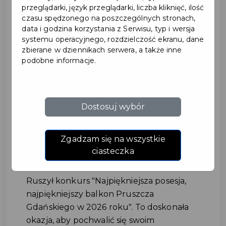
przeglądarki, język przeglądarki, liczba kliknięć, ilość
czasu spędzonego na poszczególnych stronach,
data i godzina korzystania z Serwisu, typ i wersja
systemu operacyjnego, rozdzielczość ekranu, dane
zbierane w dziennikach serwera, a także inne
podobne informacje.
Ruszył konkurs na
Dostosuj wybór
najpiękniejszą posesję
i najpiękniejszy balkon
Zgadzam się na wszystkie
ciasteczka
#KONKURS
Ruszył konkurs "Najpiękniejsza posesja,
najpiękniejszy balkon Pruszcza
Gdańskiego w 2026 roku". To doskonała
okazja, aby pochwalić się swoim