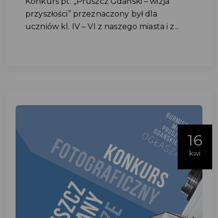
Konkurs pt. „Pruszcz Gdański – wizja
przyszłości” przeznaczony był dla
uczniów kl. IV – VI z naszego miasta i z...
16
kwi