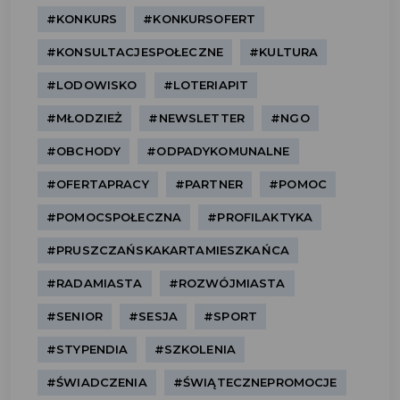
#KONKURS
#KONKURSOFERT
#KONSULTACJESPOŁECZNE
#KULTURA
#LODOWISKO
#LOTERIAPIT
#MŁODZIEŻ
#NEWSLETTER
#NGO
#OBCHODY
#ODPADYKOMUNALNE
#OFERTAPRACY
#PARTNER
#POMOC
#POMOCSPOŁECZNA
#PROFILAKTYKA
#PRUSZCZAŃSKAKARTAMIESZKAŃCA
#RADAMIASTA
#ROZWÓJMIASTA
#SENIOR
#SESJA
#SPORT
#STYPENDIA
#SZKOLENIA
#ŚWIADCZENIA
#ŚWIĄTECZNEPROMOCJE