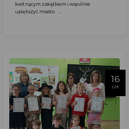
kwitnącym zakątkiem i wspólnie
upiększyć miasto. ...
16
cze