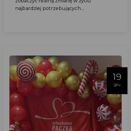
zobaczyć realną zmianę w życiu
najbardziej potrzebujących....
19
gru