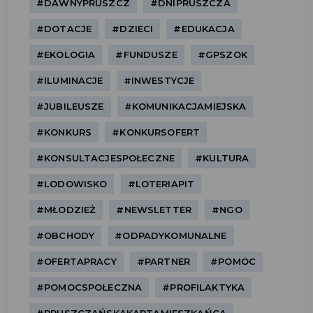
#DAWNYPRUSZCZ
#DNIPRUSZCZA
#DOTACJE
#DZIECI
#EDUKACJA
#EKOLOGIA
#FUNDUSZE
#GPSZOK
#ILUMINACJE
#INWESTYCJE
#JUBILEUSZE
#KOMUNIKACJAMIEJSKA
#KONKURS
#KONKURSOFERT
#KONSULTACJESPOŁECZNE
#KULTURA
#LODOWISKO
#LOTERIAPIT
#MŁODZIEŻ
#NEWSLETTER
#NGO
#OBCHODY
#ODPADYKOMUNALNE
#OFERTAPRACY
#PARTNER
#POMOC
#POMOCSPOŁECZNA
#PROFILAKTYKA