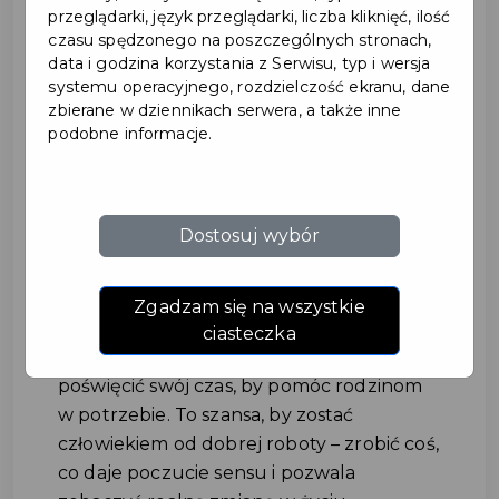
przeglądarki, język przeglądarki, liczba kliknięć, ilość
czasu spędzonego na poszczególnych stronach,
data i godzina korzystania z Serwisu, typ i wersja
systemu operacyjnego, rozdzielczość ekranu, dane
zbierane w dziennikach serwera, a także inne
podobne informacje.
Szlachetna Paczka szuka
Dostosuj wybór
lokalnych wolontariuszy
#POMOC
Zgadzam się na wszystkie
ciasteczka
Szlachetna Paczka szuka osób gotowych
poświęcić swój czas, by pomóc rodzinom
w potrzebie. To szansa, by zostać
człowiekiem od dobrej roboty – zrobić coś,
co daje poczucie sensu i pozwala