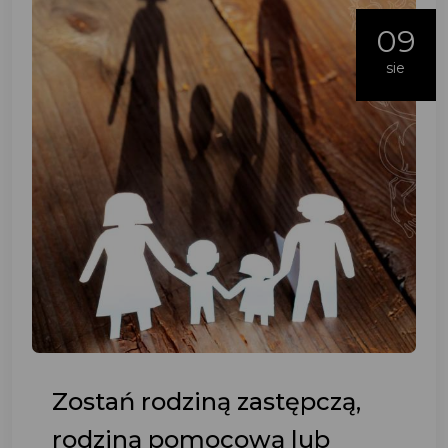
09
sie
Zostań rodziną zastępczą,
rodziną pomocową lub