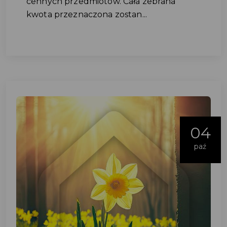
cennych przedmiotów. Cała zebrana
kwota przeznaczona zostan...
04
paź