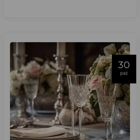
30
paź