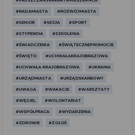
#PRUSZCZAŃSKAKARTAMIESZKAŃCA
#RADAMIASTA
#ROZWÓJMIASTA
#SENIOR
#SESJA
#SPORT
#STYPENDIA
#SZKOLENIA
#ŚWIADCZENIA
#ŚWIĄTECZNEPROMOCJE
#ŚWIĘTO
#UCHWAŁAKRAJOBRAZOWA
#UCHWAŁA KRAJOBRAZOWA
#UKRAINA
#URZĄDMIASTA
#URZĄDSKARBOWY
#UWAGA
#WAKACJE
#WARSZTATY
#WĘGIEL
#WOLONTARIAT
#WSPÓŁPRACA
#WYDARZENIA
#ZDROWIE
#ZGŁOŚ