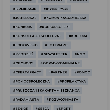
#ILUMINACJE
#INWESTYCJE
#JUBILEUSZE
#KOMUNIKACJAMIEJSKA
#KONKURS
#KONKURSOFERT
#KONSULTACJESPOŁECZNE
#KULTURA
#LODOWISKO
#LOTERIAPIT
#MŁODZIEŻ
#NEWSLETTER
#NGO
#OBCHODY
#ODPADYKOMUNALNE
#OFERTAPRACY
#PARTNER
#POMOC
#POMOCSPOŁECZNA
#PROFILAKTYKA
#PRUSZCZAŃSKAKARTAMIESZKAŃCA
#RADAMIASTA
#ROZWÓJMIASTA
#SENIOR
#SESJA
#SPORT