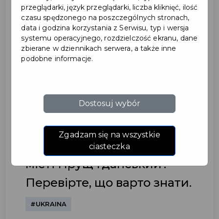
przeglądarki, język przeglądarki, liczba kliknięć, ilość
czasu spędzonego na poszczególnych stronach,
data i godzina korzystania z Serwisu, typ i wersja
systemu operacyjnego, rozdzielczość ekranu, dane
zbierane w dziennikach serwera, a także inne
podobne informacje.
Znalazłeś schronienie w
Dostosuj wybór
mieście Pruszcz Gdański?
Sprawdź co warto wiedzieć.
Zgadzam się na wszystkie
| Ви знайшли притулок у
ciasteczka
місті Прущ Гданський?
Перевірте, що варто знати.
#UKRAINA