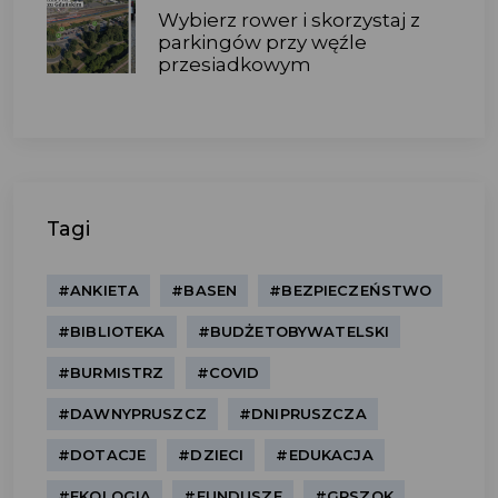
Wybierz rower i skorzystaj z
parkingów przy węźle
przesiadkowym
Tagi
#ANKIETA
#BASEN
#BEZPIECZEŃSTWO
#BIBLIOTEKA
#BUDŻETOBYWATELSKI
#BURMISTRZ
#COVID
#DAWNYPRUSZCZ
#DNIPRUSZCZA
#DOTACJE
#DZIECI
#EDUKACJA
#EKOLOGIA
#FUNDUSZE
#GPSZOK