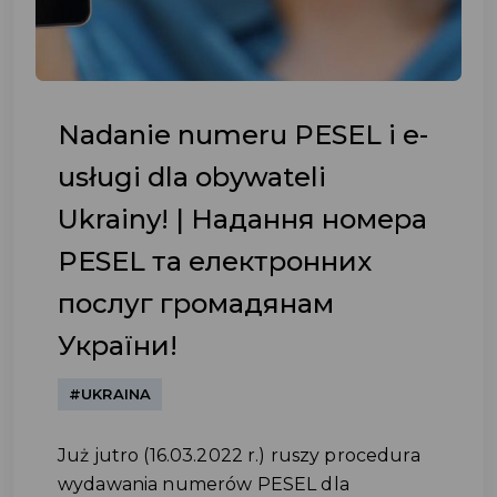
Nadanie numeru PESEL i e-
usługi dla obywateli
Ukrainy! | Надання номера
PESEL та електронних
послуг громадянам
України!
#UKRAINA
Już jutro (16.03.2022 r.) ruszy procedura
wydawania numerów PESEL dla