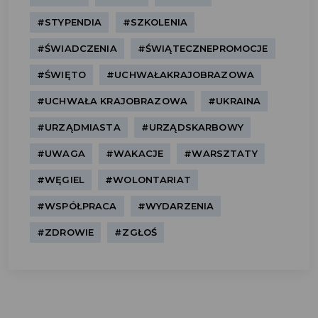
#STYPENDIA
#SZKOLENIA
#ŚWIADCZENIA
#ŚWIĄTECZNEPROMOCJE
#ŚWIĘTO
#UCHWAŁAKRAJOBRAZOWA
#UCHWAŁA KRAJOBRAZOWA
#UKRAINA
#URZĄDMIASTA
#URZĄDSKARBOWY
#UWAGA
#WAKACJE
#WARSZTATY
#WĘGIEL
#WOLONTARIAT
#WSPÓŁPRACA
#WYDARZENIA
#ZDROWIE
#ZGŁOŚ