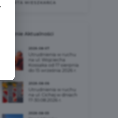
KARTA MIESZKAŃCA
e
Ostatnie
Aktualności
2026-08-07
Utrudnienia w ruchu
na ul. Wojciecha
Kossaka od 17 sierpnia
do 15 września 2026 r.
2026-08-06
Utrudnienia w ruchu
na ul. Cichej w dniach
17-30.08.2026 r.
2026-08-05