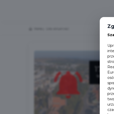
Zg
Home
Lista aktualności
Sz
Upr
int
prz
str
17
Rea
Eur
lip
osó
spr
dyr
prz
two
urz
cza