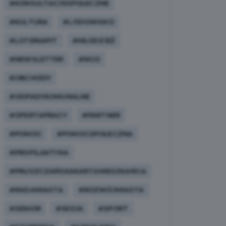
#KONSULTACJESPOŁECZNE
#KULTURA
#LODOWISKO
#LOTERIAPIT
#MŁODZIEŻ
#NEWSLETTER
#NGO
#OBCHODY
#ODPADYKOMUNALNE
#OFERTAPRACY
#PARTNER
#POMOC
#POMOCSPOŁECZNA
#PROFILAKTYKA
#PRUSZCZAŃSKAKARTAMIESZKAŃCA
#RADAMIASTA
#ROZWÓJMIASTA
#SENIOR
#SESJA
#SPORT