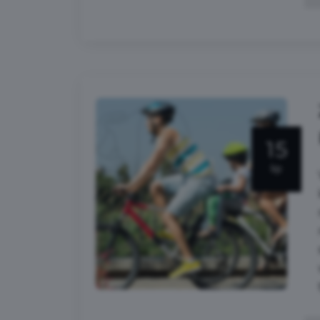
15
lip