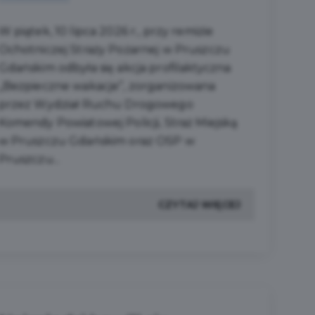
W piątek, 10 lipca 2026 r., przy remizie
Ochotniczej Straży Pożarnej w Pruszczu
Gdańskim odbyła się akcja profilaktyczna
„Bezpieczne wakacje”, zorganizowana
przez Wydział Ruchu Drogowego
Komendy Powiatowej Policji, Straż Miejską
w Pruszczu Gdańskim oraz OSP w
Pruszczu...
CZYTAJ WIĘCEJ