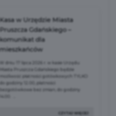
Kasa w Urzędzie Miasta
Pruszcza Gdańskiego –
komunikat dla
mieszkańców
W dniu 17 lipca 2026 r. w kasie Urzędu
Miasta Pruszcza Gdańskiego będzie
możliwość płatności gotówkowych TYLKO
do godziny 12.00, płatności
bezgotówkowe bez zmian, do godziny
14.00. ...
CZYTAJ WIĘCEJ