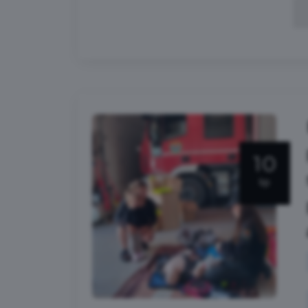
10
lip