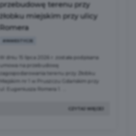
przebudowę terenu przy
żłobku miejskim przy ulicy
Romera
#INWESTYCJE
W dniu 15 lipca 2026 r. została podpisana
umowa na przebudowę
zagospodarowania terenu przy Żłobku
Miejskim nr 1 w Pruszczu Gdańskim przy
ul. Eugeniusza Romera 1. ...
CZYTAJ WIĘCEJ