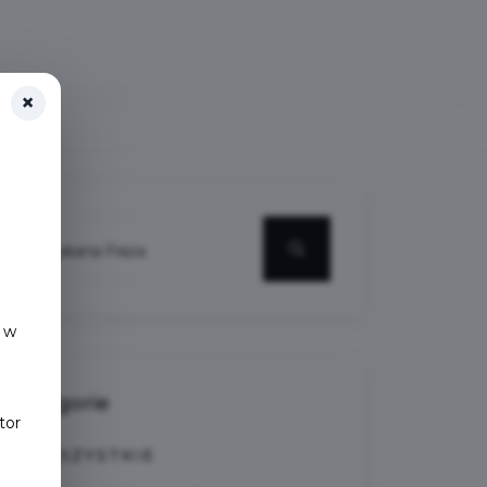
×
 w
Kategorie
tor
WSZYSTKIE