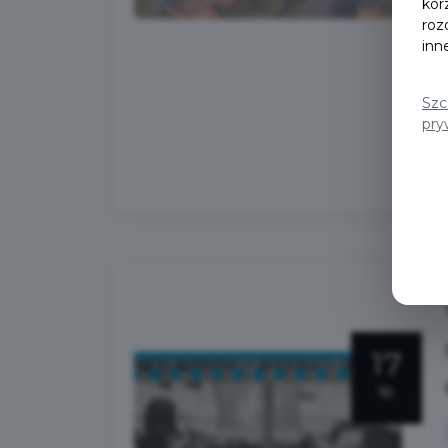
kor
roz
inn
Szc
pry
17
lip