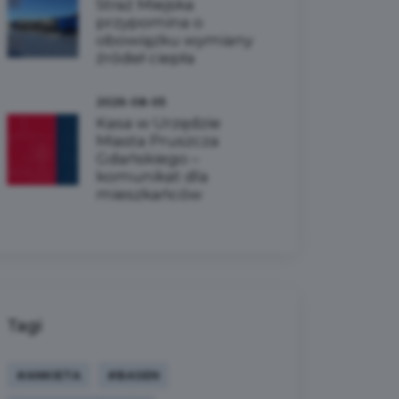
Straż Miejska
przypomina o
obowiązku wymiany
źródeł ciepła
2026-08-05
Kasa w Urzędzie
Miasta Pruszcza
Gdańskiego –
komunikat dla
mieszkańców
Tagi
#ANKIETA
#BASEN