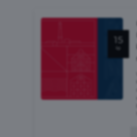
15
lip