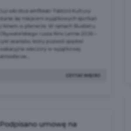
Już wkrótce amfiteatr Faktorii Kultury
stanie się miejscem wyjątkowych spotkań
z kinem w plenerze. W ramach Budżetu
Obywatelskiego rusza Kino Letnie 2026 –
cykl seansów, który pozwoli spędzić
wakacyjne wieczory w wyjątkowej
atmosferze....
CZYTAJ WIĘCEJ
Podpisano umowę na