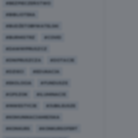
#BEZPIECZEŃSTWO
#BIBLIOTEKA
#BUDŻETOBYWATELSKI
#BURMISTRZ
#COVID
#DAWNYPRUSZCZ
#DNIPRUSZCZA
#DOTACJE
#DZIECI
#EDUKACJA
#EKOLOGIA
#FUNDUSZE
#GPSZOK
#ILUMINACJE
#INWESTYCJE
#JUBILEUSZE
#KOMUNIKACJAMIEJSKA
#KONKURS
#KONKURSOFERT