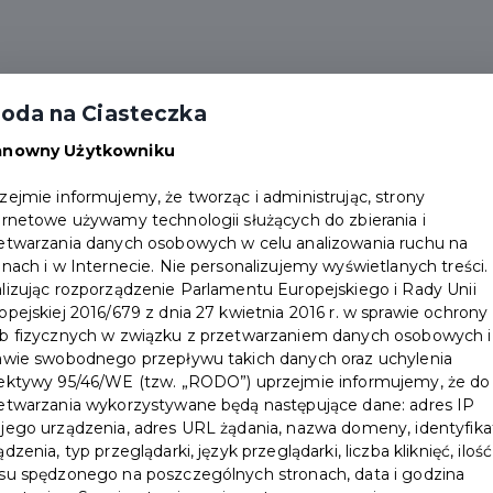
oda na Ciasteczka
anowny Użytkowniku
zejmie informujemy, że tworząc i administrując, strony
ernetowe używamy technologii służących do zbierania i
Komunikat o ćwiczeniach
etwarzania danych osobowych w celu analizowania ruchu na
onach i w Internecie. Nie personalizujemy wyświetlanych treści.
systemu alarmowania z
lizując rozporządzenie Parlamentu Europejskiego i Rady Unii
opejskiej 2016/679 z dnia 27 kwietnia 2016 r. w sprawie ochrony
wykorzystaniem syren
b fizycznych w związku z przetwarzaniem danych osobowych i
awie swobodnego przepływu takich danych oraz uchylenia
Szanowni mieszkańcy, informujemy, że we
ektywy 95/46/WE (tzw. „RODO”) uprzejmie informujemy, że do
etwarzania wykorzystywane będą następujące dane: adres IP
wtorek 21.07 2026 r. w godz. 07:00-19:00
jego urządzenia, adres URL żądania, nazwa domeny, identyfika
na terenie kraju odbędą się ćwiczenia
ądzenia, typ przeglądarki, język przeglądarki, liczba kliknięć, ilość
systemu alarmowania z wykorzystaniem
su spędzonego na poszczególnych stronach, data i godzina