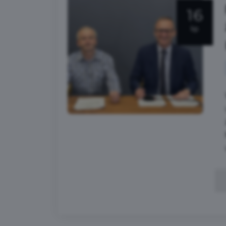
16
lip