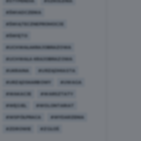
#STYPENDIA
#SZKOLENIA
#ŚWIADCZENIA
#ŚWIĄTECZNEPROMOCJE
#ŚWIĘTO
#UCHWAŁAKRAJOBRAZOWA
#UCHWAŁA KRAJOBRAZOWA
#UKRAINA
#URZĄDMIASTA
#URZĄDSKARBOWY
#UWAGA
#WAKACJE
#WARSZTATY
#WĘGIEL
#WOLONTARIAT
#WSPÓŁPRACA
#WYDARZENIA
#ZDROWIE
#ZGŁOŚ