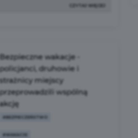
CZYTAJ WIĘCEJ
Bezpieczne wakacje -
policjanci, druhowie i
strażnicy miejscy
przeprowadzili wspólną
akcję
#BEZPIECZEŃSTWO
#WAKACJE