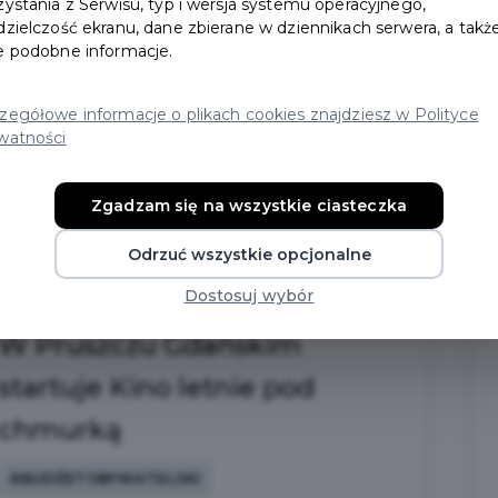
syren. Prosimy o zachowanie spokoju.
zystania z Serwisu, typ i wersja systemu operacyjnego,
dzielczość ekranu, dane zbierane w dziennikach serwera, a takż
Sygnały alarmowe emitowane w tym
e podobne informacje.
czasie będą miały wyłącznie charakter
ćwiczebny ...
zegółowe informacje o plikach cookies znajdziesz w Polityce
watności
CZYTAJ WIĘCEJ
Zgadzam się na wszystkie ciasteczka
Odrzuć wszystkie opcjonalne
Dostosuj wybór
W Pruszczu Gdańskim
startuje Kino letnie pod
chmurką
#BUDŻETOBYWATELSKI