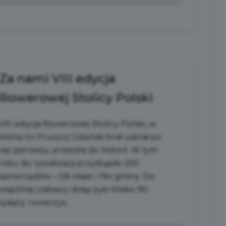
Za nami VIII edycja
Rowerowej Stolicy Polski
VIII edycja Rowerowej Stolicy Polski, w
której to Pruszcz Gdański brał udział po
raz pierwszy, przeszła do historii. W tym
roku do rywalizacji przystąpiło 250
samorządów – 58 miast i 194 gminy. Do
wspólnej zabawy dołączyło blisko 90
tysięcy rowerzys...