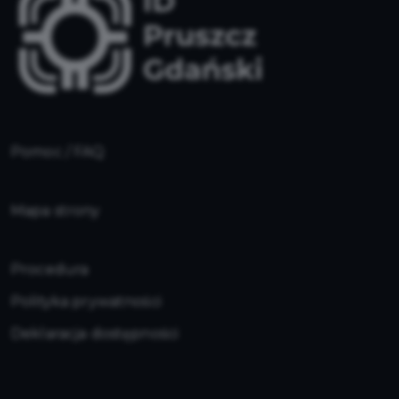
Pomoc / FAQ
Mapa strony
Procedura
Polityka prywatności
Deklaracja dostępności