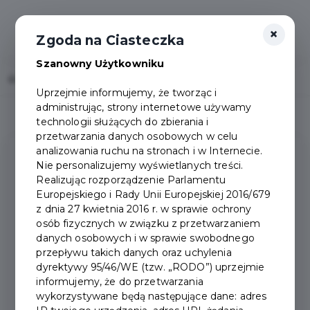
×
Zgoda na Ciasteczka
Szanowny Użytkowniku
Home
Mapa strony
Uprzejmie informujemy, że tworząc i
administrując, strony internetowe używamy
technologii służących do zbierania i
przetwarzania danych osobowych w celu
analizowania ruchu na stronach i w Internecie.
Nie personalizujemy wyświetlanych treści.
Realizując rozporządzenie Parlamentu
Strona/Serwis
Home
Europejskiego i Rady Unii Europejskiej 2016/679
z dnia 27 kwietnia 2016 r. w sprawie ochrony
osób fizycznych w związku z przetwarzaniem
Instrukcja
danych osobowych i w sprawie swobodnego
przepływu takich danych oraz uchylenia
Katalog podmiotów
dyrektywy 95/46/WE (tzw. „RODO”) uprzejmie
uprawnionych
informujemy, że do przetwarzania
wykorzystywane będą następujące dane: adres