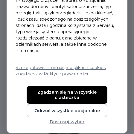
IP twojego urządzenia, adres URL żądania,
Pomoc
Konto
nazwa domeny, identyfikator urządzenia, typ
przeglądarki, język przeglądarki, liczba kliknięć,
ilość czasu spędzonego na poszczególnych
Okaziciel
stronach, data i godzina korzystania z Serwisu,
typ i wersja systemu operacyjnego,
rozdzielczość ekranu, dane zbierane w
Standardowy
dziennikach serwera, a także inne podobne
informacje.
Wniosek
Szczegółowe informacje o plikach cookies
znajdziesz w Polityce prywatności
Punkt obsługi
Zgadzam się na wszystkie
Załóż konto
ciasteczka
Odrzuć wszystkie opcjonalne
👤 Mój Panel
Dostosuj wybór