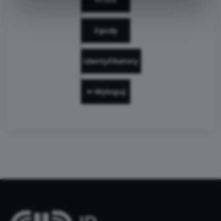
Profil
Zgody
Identyfikatory
⬅️ Wyloguj